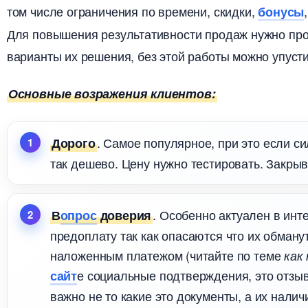
том числе ограничения по времени, скидки,
онусы
Для повышения результативности продаж нужно про
арианты их решения, без этой работы можно упуст
Основные возражения клиентов:
. Самое популярное, при это если си
Дорого
так дешево. Цену нужно тестировать. Закры
. Особенно актуален в инт
опрос
доверия
предоплату так как опасаются что их обману
наложенным платежом (читайте по теме
как
е социальные подтверждения, это отзыв
сайт
ажно не то какие это документы, а их наличи