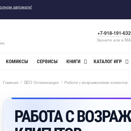
полном автомате!
+7-918-191-63
Звоните или в M
ии.
КОМИКСЫ
СЕРВИСЫ
КНИГИ
КАТАЛОГ ИГР
Главная
/
SEO Оптимизация
/
Работа с возражениями клиенто
РАБОТА С ВОЗРА