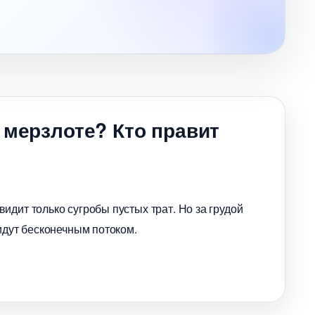
 мерзлоте? Кто правит
идит только сугробы пустых трат. Но за грудой
идут бесконечным потоком.