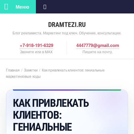
Меню
DRAMTEZI.RU
Блог рекламиста. Маркетинг под ключ. Обучение, консультации.
+7-918-191-6329
4447779@gmail.com
Звоните или в MAX
Пишите на почту.
Главная
/
Заметки
/
Как привлекать клиентов: гениальные
маркетинговые ходы
КАК ПРИВЛЕКАТЬ
КЛИЕНТОВ:
ГЕНИАЛЬНЫЕ