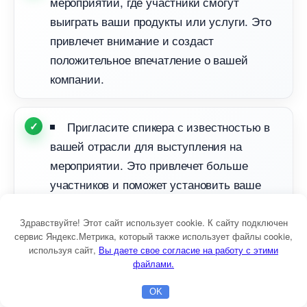
мероприятии, где участники смогут
ыиграть ваши продукты или услуги. Это
привлечет внимание и создаст
положительное впечатление о вашей
компании.
Пригласите спикера с известностью
ашей отрасли для выступления на
мероприятии. Это привлечет больше
участников и поможет установить ваше
мероприятие как авторитетное и
интересное.
Здравствуйте! Этот сайт использует cookie. К сайту подключен
сервис Яндекс.Метрика, который также использует файлы cookie,
используя сайт,
ы даете свое согласие на работу с этими
файлами.
Организуйте бесплатную консультацию
или демонстрацию продукта для
OK
Главная
Бесплатная консультация
Настройка Директа