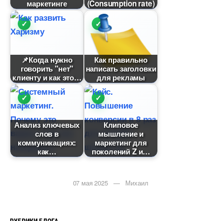
маркетинге
(Consumption rate)
📌Когда нужно
Как правильно
оворить "нет"
написать заголовки
клиенту и как это
для рекламы
Анализ ключевых
Клиповое
сло
мышление и
коммуникациях:
маркетинг для
как
поколений Z и
07 мая 2025 — Михаил