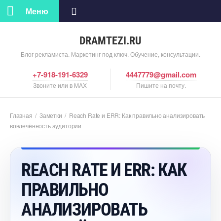
Меню
DRAMTEZI.RU
Блог рекламиста. Маркетинг под ключ. Обучение, консультации.
+7-918-191-6329
4447779@gmail.com
Звоните или в MAX
Пишите на почту.
Главная
/
Заметки
/
Reach Rate и ERR: Как правильно анализировать
овлечённость аудитории
REACH RATE И ERR: КАК
ПРАВИЛЬНО
АНАЛИЗИРОВАТЬ