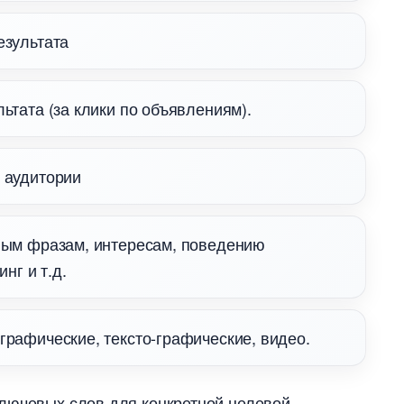
езультата
ьтата (за клики по объявлениям).
 аудитории
евым фразам, интересам, поведению
нг и т.д.
графические, тексто-графические, видео.
ключевых слов для конкретной целевой