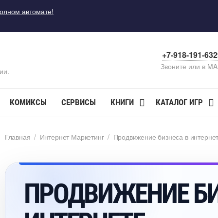
полном автомате!
+7-918-191-63
Звоните или в M
ии.
КОМИКСЫ
СЕРВИСЫ
КНИГИ
КАТАЛОГ ИГР
Главная
/
Интернет Маркетин
/
Продвижение бизнеса в интерне
ПРОДВИЖЕНИЕ 