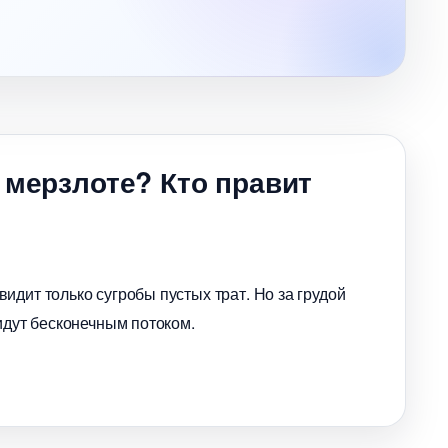
 мерзлоте? Кто правит
идит только сугробы пустых трат. Но за грудой
идут бесконечным потоком.