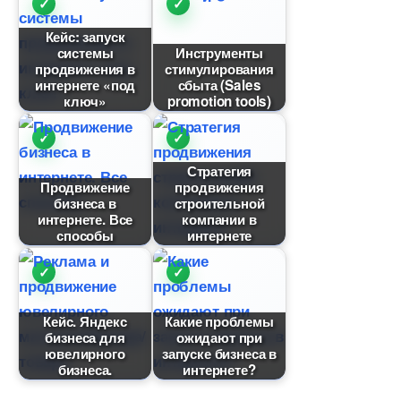
Кейс: запуск
системы
Инструменты
продвижения
стимулирования
интернете «под
сбыта (Sales
ключ»
promotion tools)
Стратегия
Продвижение
продвижения
изнеса
строительной
интернете. Все
компании
способы
интернете
Кейс. Яндекс
Какие проблемы
изнеса для
ожидают при
ювелирного
запуске бизнеса
изнеса.
интернете?