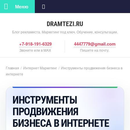
Меню
DRAMTEZI.RU
Блог рекламиста. Маркетинг под ключ. Обучение, консультации.
+7-918-191-6329
4447779@gmail.com
Звоните или в MAX
Пишите на почту.
Главная
/
Интернет Маркетин
/
Инструменты продвижения бизнеса
интернете
ИНСТРУМЕНТЫ
ПРОДВИЖЕНИЯ
БИЗНЕСА В ИНТЕРНЕТЕ