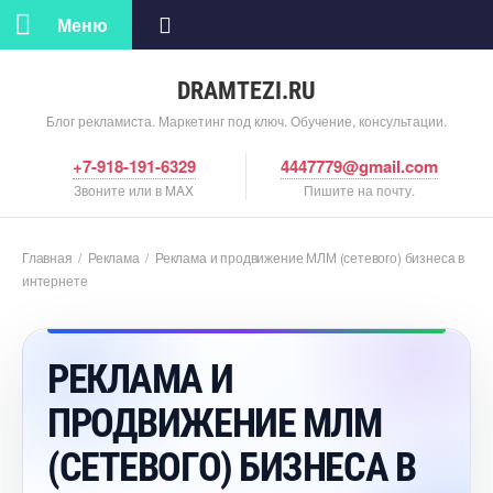
Меню
DRAMTEZI.RU
Блог рекламиста. Маркетинг под ключ. Обучение, консультации.
+7-918-191-6329
4447779@gmail.com
Звоните или в MAX
Пишите на почту.
Главная
/
Реклама
/
Реклама и продвижение МЛМ (сетевого) бизнеса
интернете
РЕКЛАМА И
ПРОДВИЖЕНИЕ МЛМ
(СЕТЕВОГО) БИЗНЕСА