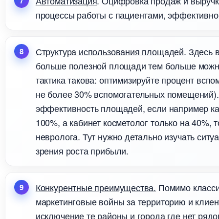
Автоматизация
. Оцифровка продаж и выручк
процессы работы с пациентами, эффективнос
Структура использования площадей
. Здесь
ольше полезной площади тем больше можно 
тактика такова: оптимизируйте процент всп
не более 30% вспомогательных помещений).
эффективность площадей, если например ка
100%, а кабинет косметолог только на 40%, 
невролога. Тут нужно детально изучать ситу
зрения роста прибыли.
Конкурентные преимущества.
Помимо классич
маркетинговые войны за территорию и клиен
исключение те районы и города где нет рядо