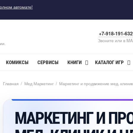
полном автомате!
+7-918-191-63
Звоните или в M
ии.
КОМИКСЫ
СЕРВИСЫ
КНИГИ
КАТАЛОГ ИГР
Главная
/
Мед Маркетин
/
Маркетинг и продвижение мед. клиник
МАРКЕТИНГ И ПР