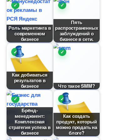
Пять
Роль маркетинга
распространенных
современном
заблуждений о
изнесе
изнесе в сети.
Как добиваться
результато
изнесе
Что такое SMM?
Брeнд-
менеджмент:
Как создать
Комплексная
продукт, который
стратегия успеха
можно продать на
изнесе
логе?