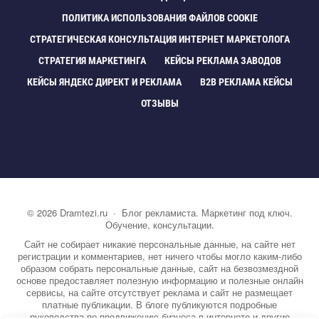
ПОЛИТИКА ИСПОЛЬЗОВАНИЯ ФАЙЛОВ COOKIE
СТРАТЕГИЧЕСКАЯ КОНСУЛЬТАЦИЯ ИНТЕРНЕТ МАРКЕТОЛОГА
СТРАТЕГИЯ МАРКЕТИНГА
КЕЙСЫ РЕКЛАМА ЗАВОДО
КЕЙСЫ ЯНДЕКС ДИРЕКТ И РЕКЛАМА
B2B РЕКЛАМА КЕЙСЫ
ОТЗЫВЫ
©
2026
Dramtezi.ru
·
Блог рекламиста. Маркетинг под ключ.
Обучение, консультации.
Сайт не собирает никакие персональные данные, на сайте нет
регистрации и комментариев, нет ничего чтобы могло каким-либо
образом собрать персональные данные, сайт на безвозмездной
основе предоставляет полезную информацию и полезные онлайн
сервисы, на сайте отсутствует реклама и сайт не размещает
платные публикации. В блоге публикуются подробные
руководства по продвижению бизнеса в интернете и другие