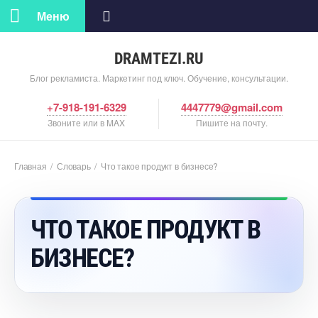
Меню
DRAMTEZI.RU
Блог рекламиста. Маркетинг под ключ. Обучение, консультации.
+7-918-191-6329
4447779@gmail.com
Звоните или в MAX
Пишите на почту.
Главная
/
Словарь
/
Что такое продукт в бизнесе?
ЧТО ТАКОЕ ПРОДУКТ
БИЗНЕСЕ?