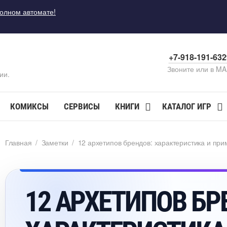
полном автомате!
+7-918-191-63
Звоните или в M
ии.
КОМИКСЫ
СЕРВИСЫ
КНИГИ
КАТАЛОГ ИГР
Главная
/
Заметки
/
12 архетипов брендов: характеристика и при
12 АРХЕТИПОВ БР