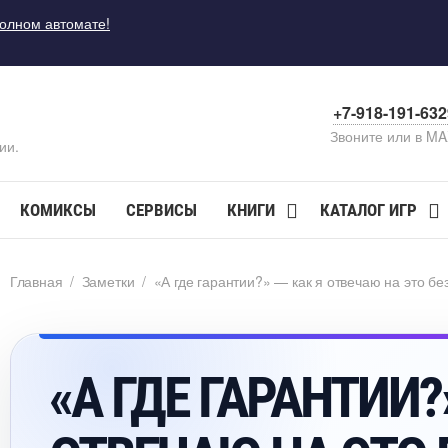
полном автомате!
+7-918-191-63
Звоните или в M
ии.
КОМИКСЫ
СЕРВИСЫ
КНИГИ
КАТАЛОГ ИГР
Главная
/
Заметки
/
«А где гарантии?» — как я отвечаю на это без
«А ГДЕ ГАРАНТИИ?