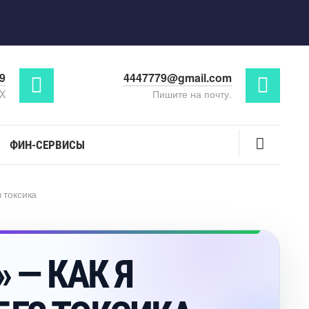
29
4447779@gmail.com
AX
Пишите на почту.
ФИН-СЕРВИСЫ
 токсика
» — КАК Я