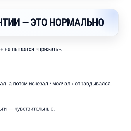
НТИИ — ЭТО НОРМАЛЬНО
он не пытается «прижать».
л, а потом исчезал / молчал / оправдывался.
ьги — чувствительные.