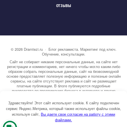
ОТЗЫВЫ
©
2026
Dramtezi.ru
·
Блог рекламиста. Маркетинг под ключ.
Обучение, консультации.
Сайт не собирает никакие персональные данные, на сайте нет
регистрации и комментариев, нет ничего чтобы могло каким-либо
образом собрать персональные данные, сайт на безвозмездной
основе предоставляет полезную информацию и полезные онлайн
сервисы, на сайте отсутствует реклама и сайт не размещает
платные публикации. В блоге публикуются подробные
руководства по продвижению бизнеса в интернете и другие
полезные статьи. Вы можете узнать бесплатно экспертную
информацию о маркетинге, рекламе, копирайтинге и другие темы.
Здравствуйте! Этот сайт использует cookie. К сайту подключен
На сайте опубликовано более 3000 статей.
сервис Яндекс.Метрика, который также использует файлы cookie,
используя сайт,
ы даете свое согласие на работу с этими
Тема от GoodwinPress.ru
файлами.