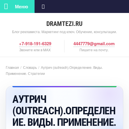
Меню
DRAMTEZI.RU
Блог рекламиста. Маркетинг под ключ. Обучение, консультации.
+7-918-191-6329
4447779@gmail.com
Звоните или в MAX
Пишите на почту.
Главная
/
Словарь
/
Аутрич (outreach).Определение. Виды.
Применение. Стратегии
АУТРИЧ
(OUTREACH).ОПРЕДЕЛЕН
ИЕ. ВИДЫ. ПРИМЕНЕНИЕ.