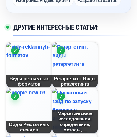
Настройка Яндекс Директ
Разработка сайто
ДРУГИЕ ИНТЕРЕСНЫЕ СТАТЬИ:
иды рекламных
Ретаргетинг: Виды
формато
ретаргетинга
Маркетинговые
исследования:
иды Рекламных
определение,
стендо
методы,