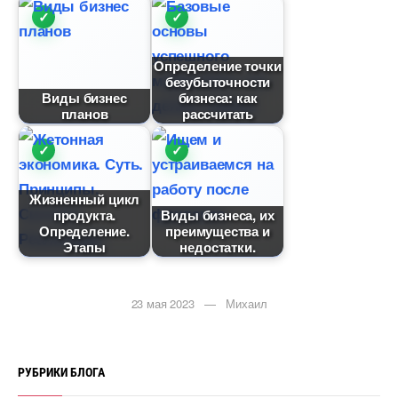
Определение точки
езубыточности
иды бизнес
изнеса: как
плано
рассчитать
Жизненный цикл
продукта.
иды бизнеса, их
Определение.
преимущества и
Этапы
недостатки.
23 мая 2023 — Михаил
РУБРИКИ БЛОГА