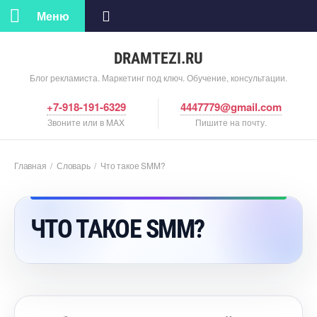
Меню
DRAMTEZI.RU
Блог рекламиста. Маркетинг под ключ. Обучение, консультации.
+7-918-191-6329
4447779@gmail.com
Звоните или в MAX
Пишите на почту.
Главная
/
Словарь
/
Что такое SMM?
ЧТО ТАКОЕ SMM?