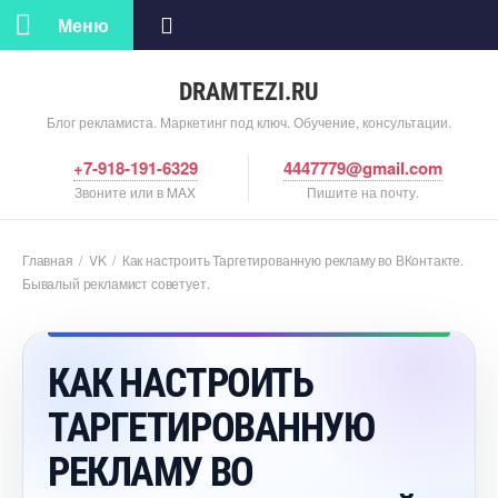
Меню
DRAMTEZI.RU
Блог рекламиста. Маркетинг под ключ. Обучение, консультации.
+7-918-191-6329
4447779@gmail.com
Звоните или в MAX
Пишите на почту.
Главная
/
VK
/
Как настроить Таргетированную рекламу во ВКонтакте.
Бывалый рекламист советует.
КАК НАСТРОИТЬ
ТАРГЕТИРОВАННУЮ
РЕКЛАМУ ВО