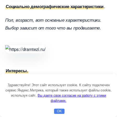
.
Социально демографические характеристики
Пол, возраст, вот основные характеристики.
ыбор зависит от того что вы продвигаете.
Интересы.
Я редко ими пользуюсь, смысл понятен, ВК
Здравствуйте! Этот сайт использует cookie. К сайту подключен
сервис Яндекс.Метрика, который также использует файлы cookie,
определяет интересы людей, по тем что они
используя сайт,
ы даете свое согласие на работу с этими
сами указали в профиле и по тому какие они
файлами.
читают посты. Если у вас есть список
OK
Главная
Бесплатная консультация
Настройка Директа
сообществ в которых состоит ваша аудитория,