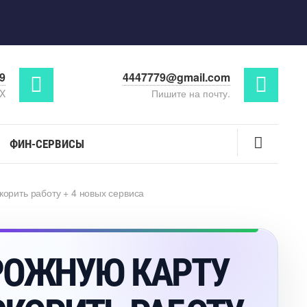
29
4447779@gmail.com
AX
Пишите на почту.
ФИН-СЕРВИСЫ
корить работу + 4 новых сервиса
РОЖНУЮ КАРТУ