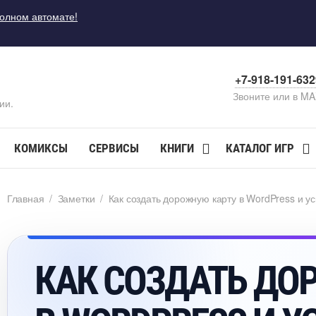
полном автомате!
+7-918-191-63
Звоните или в M
ии.
КОМИКСЫ
СЕРВИСЫ
КНИГИ
КАТАЛОГ ИГР
Главная
/
Заметки
/
Как создать дорожную карту в WordPress и ус
КАК СОЗДАТЬ ДО