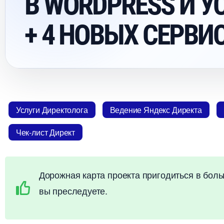
WORDPRESS И УС
+ 4 НОВЫХ СЕРВИ
Услуги Директолога
едение Яндекс Директа
Чек-лист Директ
Дорожная карта проекта пригодиться в боль
ы преследуете.