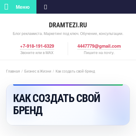
Меню
DRAMTEZI.RU
Блог рекламиста. Маркетинг под ключ. Обучение, консультации.
+7-918-191-6329
4447779@gmail.com
Звоните или в MAX
Пишите на почту.
Главная
/
Бизнес в Жизни
/
Как создать свой бренд
КАК СОЗДАТЬ СВОЙ
БРЕНД