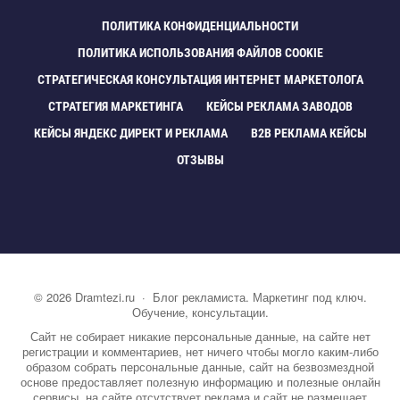
ПОЛИТИКА КОНФИДЕНЦИАЛЬНОСТИ
ПОЛИТИКА ИСПОЛЬЗОВАНИЯ ФАЙЛОВ COOKIE
СТРАТЕГИЧЕСКАЯ КОНСУЛЬТАЦИЯ ИНТЕРНЕТ МАРКЕТОЛОГА
СТРАТЕГИЯ МАРКЕТИНГА
КЕЙСЫ РЕКЛАМА ЗАВОДО
КЕЙСЫ ЯНДЕКС ДИРЕКТ И РЕКЛАМА
B2B РЕКЛАМА КЕЙСЫ
ОТЗЫВЫ
©
2026
Dramtezi.ru
·
Блог рекламиста. Маркетинг под ключ.
Обучение, консультации.
Сайт не собирает никакие персональные данные, на сайте нет
регистрации и комментариев, нет ничего чтобы могло каким-либо
образом собрать персональные данные, сайт на безвозмездной
основе предоставляет полезную информацию и полезные онлайн
сервисы, на сайте отсутствует реклама и сайт не размещает