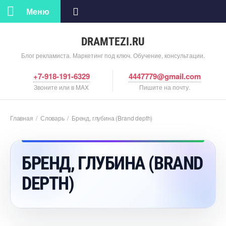
Меню
DRAMTEZI.RU
Блог рекламиста. Маркетинг под ключ. Обучение, консультации.
+7-918-191-6329
4447779@gmail.com
Звоните или в MAX
Пишите на почту.
Главная
/
Словарь
/
Бренд, глубина (Brand depth)
БРЕНД, ГЛУБИНА (BRAND
DEPTH)