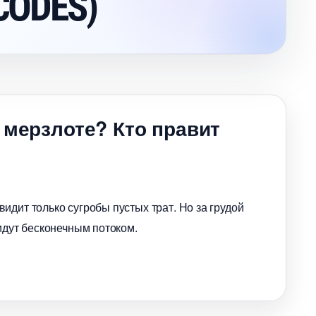
CODES)
 мерзлоте? Кто правит
идит только сугробы пустых трат. Но за грудой
идут бесконечным потоком.