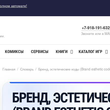
полном автомате!
+7-918-191-63
Звоните или в M
ии.
КОМИКСЫ
СЕРВИСЫ
КНИГИ
КАТАЛОГ ИГР
Главная
/
Словарь
/
Бренд, эстетические коды (Brand esthetic cod
БРЕНД, ЭСТЕТИЧ