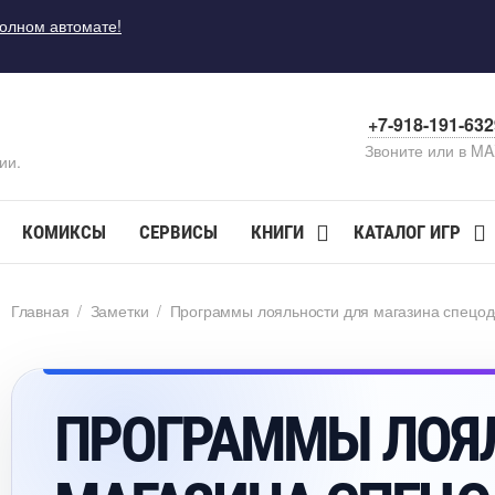
полном автомате!
+7-918-191-63
Звоните или в M
ии.
КОМИКСЫ
СЕРВИСЫ
КНИГИ
КАТАЛОГ ИГР
Главная
/
Заметки
/
Программы лояльности для магазина спецод
ПРОГРАММЫ ЛОЯ