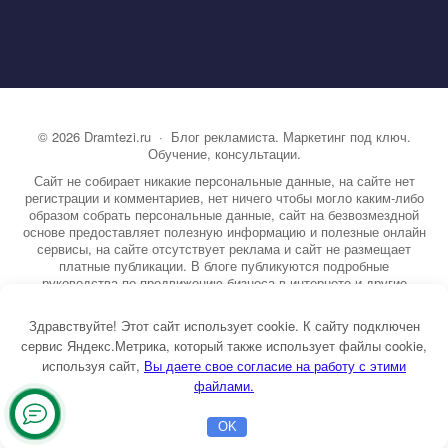
©
2026
Dramtezi.ru
·
Блог рекламиста. Маркетинг под ключ.
Обучение, консультации.
Сайт не собирает никакие персональные данные, на сайте нет
регистрации и комментариев, нет ничего чтобы могло каким-либо
образом собрать персональные данные, сайт на безвозмездной
основе предоставляет полезную информацию и полезные онлайн
сервисы, на сайте отсутствует реклама и сайт не размещает
платные публикации. В блоге публикуются подробные
руководства по продвижению бизнеса в интернете и другие
полезные статьи. Вы можете узнать бесплатно экспертную
информацию о маркетинге, рекламе, копирайтинге и другие темы.
Здравствуйте! Этот сайт использует cookie. К сайту подключен
На сайте опубликовано более 3000 статей.
сервис Яндекс.Метрика, который также использует файлы cookie,
используя сайт,
ы даете свое согласие на работу с этими
Тема от GoodwinPress.ru
файлами.
Оставьте
OK
заявку
Главная
Бесплатная консультация
Настройка Директа