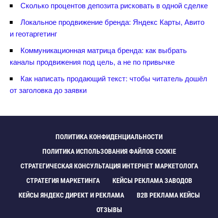
Сколько процентов депозита рисковать в одной сделке
Локальное продвижение бренда: Яндекс Карты, Авито
и геотаргетин
Коммуникационная матрица бренда: как выбрать
каналы продвижения под цель, а не по привычке
Как написать продающий текст: чтобы читатель дошёл
от заголовка до заявки
ПОЛИТИКА КОНФИДЕНЦИАЛЬНОСТИ
ПОЛИТИКА ИСПОЛЬЗОВАНИЯ ФАЙЛОВ COOKIE
СТРАТЕГИЧЕСКАЯ КОНСУЛЬТАЦИЯ ИНТЕРНЕТ МАРКЕТОЛОГА
СТРАТЕГИЯ МАРКЕТИНГА
КЕЙСЫ РЕКЛАМА ЗАВОДО
КЕЙСЫ ЯНДЕКС ДИРЕКТ И РЕКЛАМА
B2B РЕКЛАМА КЕЙСЫ
ОТЗЫВЫ