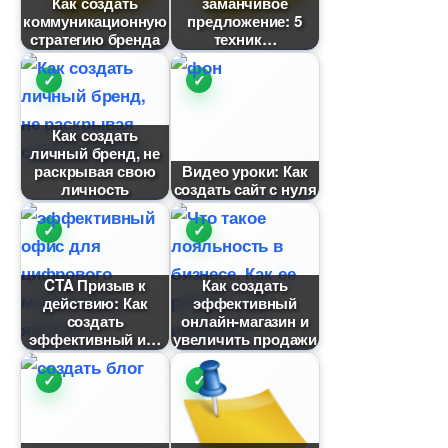
Как создать
заманчивое
коммуникационную
предложение: 5
стратегию бренда
техник
Как создать
личный бренд, не
раскрывая свою
идео уроки: Как
личность
создать сайт с нуля
CTA Призыв к
Как создать
действию: Как
эффективный
создать
онлайн-магазин и
эффективный и
увеличить продажи