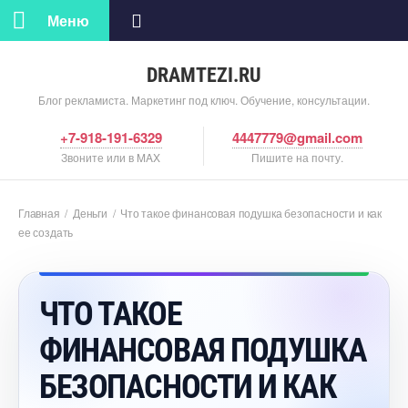
Меню
DRAMTEZI.RU
Блог рекламиста. Маркетинг под ключ. Обучение, консультации.
+7-918-191-6329
4447779@gmail.com
Звоните или в MAX
Пишите на почту.
Главная
/
Деньги
/
Что такое финансовая подушка безопасности и как
ее создать
ЧТО ТАКОЕ
ФИНАНСОВАЯ ПОДУШКА
БЕЗОПАСНОСТИ И КАК