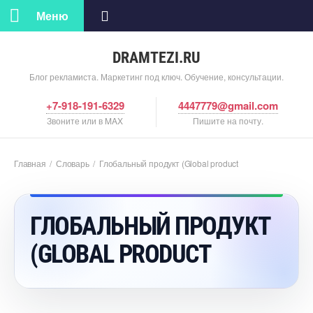
Меню
DRAMTEZI.RU
Блог рекламиста. Маркетинг под ключ. Обучение, консультации.
+7-918-191-6329
4447779@gmail.com
Звоните или в MAX
Пишите на почту.
Главная
/
Словарь
/
Глобальный продукт (Global product
ГЛОБАЛЬНЫЙ ПРОДУКТ
(GLOBAL PRODUCT