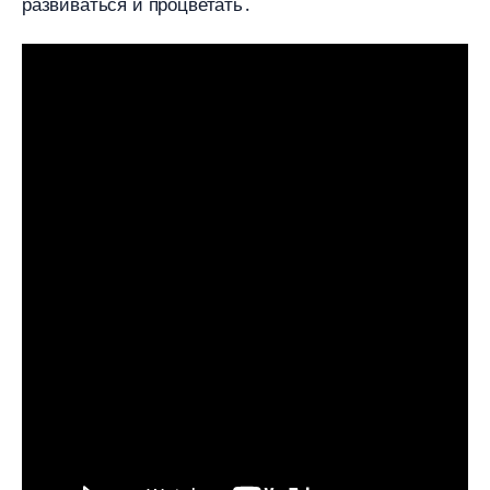
развиваться и процветать․