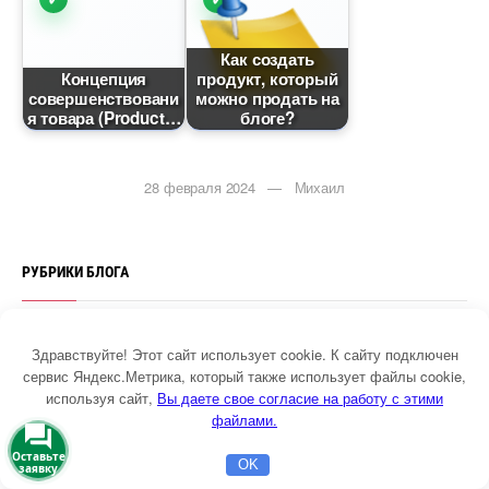
Как создать
Концепция
продукт, который
совершенствовани
можно продать на
я товара (Product
логе?
28 февраля 2024 — Михаил
РУБРИКИ БЛОГА
Здравствуйте! Этот сайт использует cookie. К сайту подключен
сервис Яндекс.Метрика, который также использует файлы cookie,
используя сайт,
ы даете свое согласие на работу с этими
файлами.
НОВЫЕ СТАТЬИ
Оставьте
OK
заявку
Главная
Бесплатная консультация
Настройка Директа