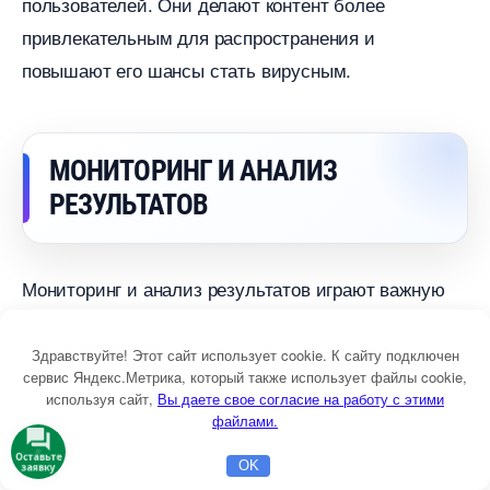
пользователей. Они делают контент более
привлекательным для распространения и
повышают его шансы стать вирусным.
МОНИТОРИНГ И АНАЛИЗ
РЕЗУЛЬТАТО
Мониторинг и анализ результатов играют важную
роль в успешной стратегии вирального маркетинга.
Эти этапы позволяют определить эффективность
Здравствуйте! Этот сайт использует cookie. К сайту подключен
сервис Яндекс.Метрика, который также использует файлы cookie,
контента и выявить потенциальные проблемы,
используя сайт,
ы даете свое согласие на работу с этими
которые могут возникнуть в процессе его
файлами.
распространения.
Оставьте
OK
заявку
Главная
Бесплатная консультация
Настройка Директа