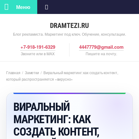
Меню
DRAMTEZI.RU
Блог рекламиста. Маркетинг под ключ. Обучение, консультации.
+7-918-191-6329
4447779@gmail.com
Звоните или в MAX
Пишите на почту.
Главная
/
Заметки
/
иральный маркетинг: как создать контент,
который распространяется «вирусно»
ИРАЛЬНЫЙ
МАРКЕТИНГ: КАК
СОЗДАТЬ КОНТЕНТ,