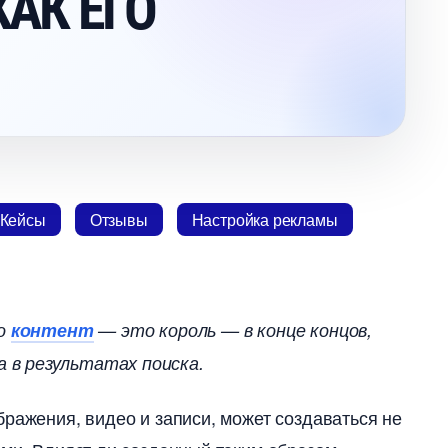
КАК ЕГО
Кейсы
Отзывы
Настройка рекламы
то
контент
— это король — в конце концов,
 в результатах поиска.
ражения, видео и записи, может создаваться не