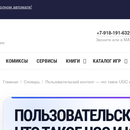
полном автомате!
+7-918-191-63
Звоните или в M
ии.
КОМИКСЫ
СЕРВИСЫ
КНИГИ
КАТАЛОГ ИГР
Главная
/
Словарь
/
Пользовательский контент — что такое UGC и
ПОЛЬЗОВАТЕЛЬСК