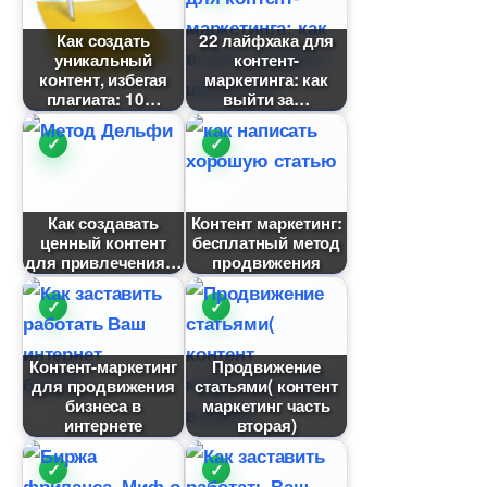
Как создать
22 лайфхака для
уникальный
контент-
контент, избегая
маркетинга: как
плагиата: 10
ыйти за
Как создавать
Контент маркетинг:
ценный контент
есплатный метод
для привлечения
продвижения
Контент-маркетин
Продвижение
для продвижения
статьями( контент
изнеса
маркетинг часть
интернете
торая)