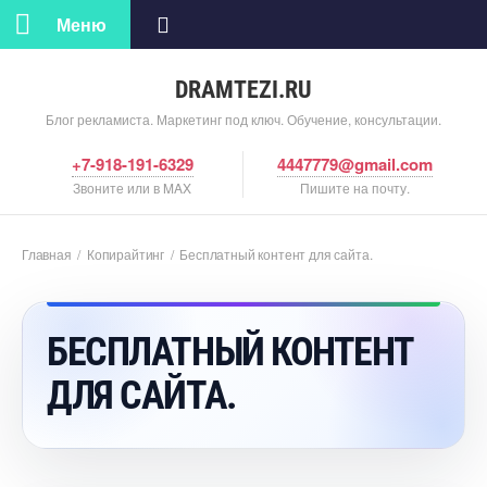
Меню
DRAMTEZI.RU
Блог рекламиста. Маркетинг под ключ. Обучение, консультации.
+7-918-191-6329
4447779@gmail.com
Звоните или в MAX
Пишите на почту.
Главная
/
Копирайтин
/
Бесплатный контент для сайта.
БЕСПЛАТНЫЙ КОНТЕНТ
ДЛЯ САЙТА.