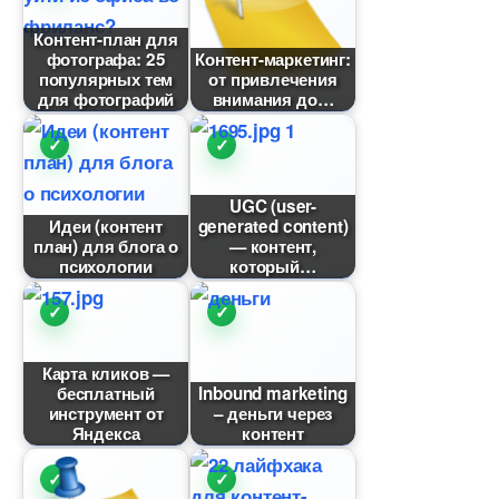
Контент-план для
фотографа: 25
Контент-маркетинг:
популярных тем
от привлечения
для фотографий
нимания до
UGC (user-
Идеи (контент
generated content)
план) для блога о
— контент,
психологии
который
Карта кликов —
есплатный
Inbound marketing
инструмент от
– деньги через
Яндекса
контент