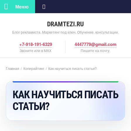
Меню
DRAMTEZI.RU
Блог рекламиста. Маркетинг под ключ. Обучение, консультации.
+7-918-191-6329
4447779@gmail.com
Звоните или в MAX
Пишите на почту.
Главная
/
Копирайтин
/
Как научиться писать статьи?
КАК НАУЧИТЬСЯ ПИСАТЬ
СТАТЬИ?