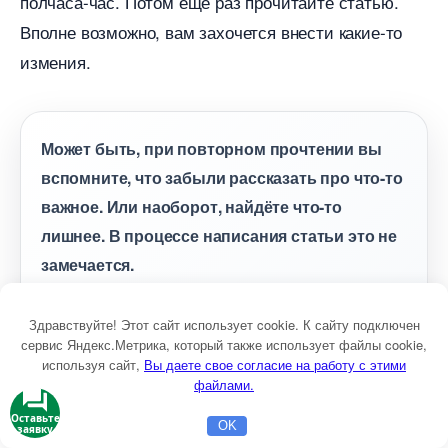
полчаса-час. Потом ещё раз прочитайте статью.
полне возможно, вам захочется внести какие-то
измения.
Может быть, при повторном прочтении вы
спомните, что забыли рассказать про что-то
ажное. Или наоборот, найдёте что-то
лишнее. В процессе написания статьи это не
замечается.
Здравствуйте! Этот сайт использует cookie. К сайту подключен
сервис Яндекс.Метрика, который также использует файлы cookie,
используя сайт,
ы даете свое согласие на работу с этими
Да и сразу после её написания тоже многого не
файлами.
идно.
Оставьте
OK
заявку
Главная
Бесплатная консультация
Настройка Директа