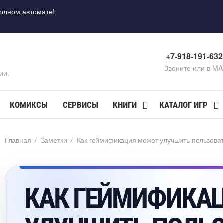
полном автомате!
+7-918-191-63
Звоните или в M
ии.
КОМИКСЫ
СЕРВИСЫ
КНИГИ
КАТАЛОГ ИГР
Главная
/
Заметки
/
Как геймификация может улучшить пользоват
КАК ГЕЙМИФИКА