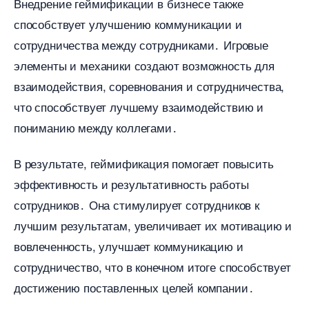
недрение геймификации в бизнесе также
способствует улучшению коммуникации и
сотрудничества между сотрудниками․ Игровые
элементы и механики создают возможность для
заимодействия, соревнования и сотрудничества,
что способствует лучшему взаимодействию и
пониманию между коллегами․
результате, геймификация помогает повысить
эффективность и результативность работы
сотрудников․ Она стимулирует сотрудников к
лучшим результатам, увеличивает их мотивацию и
овлеченность, улучшает коммуникацию и
сотрудничество, что в конечном итоге способствует
достижению поставленных целей компании․