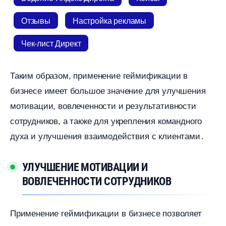
Отзывы
Настройка рекламы
Чек-лист Директ
Таким образом, применение геймификации
изнесе имеет большое значение для улучшения
мотивации, вовлеченности и результативности
сотрудников, а также для укрепления командного
духа и улучшения взаимодействия с клиентами․
УЛУЧШЕНИЕ МОТИВАЦИИ И
ОВЛЕЧЕННОСТИ СОТРУДНИКО
Применение геймификации в бизнесе позволяет