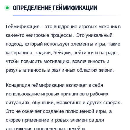
ОПРЕДЕЛЕНИЕ ГЕЙМИФИКАЦИИ
Геймификация ‒ это внедрение игровых механик
какие-то неигровые процессы․ Это уникальный
подход, который использует элементы игры, такие
как правила, задачи, бейджи, рейтинги и награды,
чтобы повысить мотивацию, вовлеченность и
результативность в различных областях жизни․
Концепция геймификации включает в себя
использование игровых принципов в рабочих
ситуациях, обучении, маркетинге и других сферах․
Это не означает создание полноценной игры, а
скорее применение игровых элементов для
достижения определенных целей и