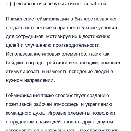
эффективности и результативности работы․
Применение геймификации в бизнесе позволяет
создать интересные и привлекательные условия
для сотрудников, мотивируя их к достижению
целей и улучшению производительности․
Использование игровых элементов, таких как
ейджи, награды, рейтинги и челленджи, помогает
стимулировать и изменять поведение людей
нужном направлении․
Геймификация также способствует созданию
позитивной рабочей атмосферы и укреплению
командного духа․ Игровые элементы позволяют
сотрудникам взаимодействовать друг с другом,
соревноваться и сотрудничать, что способствует