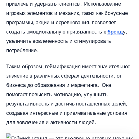
привлечь и удержать клиентов․ Использование
игровых элементов и механик, таких как бонусные
программы, акции и соревнования, позволяет
создать эмоциональную привязанность к
у,
ренд
увеличить вовлеченность и стимулировать
потребление․
Таким образом, геймификация имеет значительное
значение в различных сферах деятельности, от
изнеса до образования и маркетинга․ Она
помогает повысить мотивацию, улучшить
результативность и достичь поставленных целей,
создавая интересные и привлекательные условия
для вовлечения и активности людей․