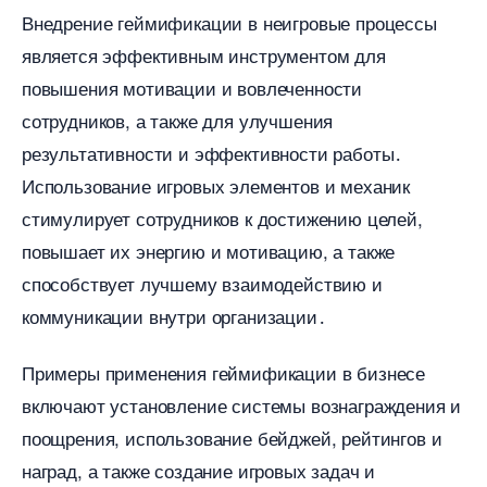
недрение геймификации в неигровые процессы
является эффективным инструментом для
повышения мотивации и вовлеченности
сотрудников, а также для улучшения
результативности и эффективности работы․
Использование игровых элементов и механик
стимулирует сотрудников к достижению целей,
повышает их энергию и мотивацию, а также
способствует лучшему взаимодействию и
коммуникации внутри организации․
Примеры применения геймификации в бизнесе
ключают установление системы вознаграждения и
поощрения, использование бейджей, рейтингов и
наград, а также создание игровых задач и