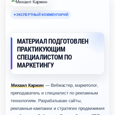
ЭКСПЕРТНЫЙ КОММЕНТАРИЙ
МАТЕРИАЛ ПОДГОТОВЛЕН
ПРАКТИКУЮЩИМ
СПЕЦИАЛИСТОМ ПО
МАРКЕТИНГУ
— Вебмастер, маркетолог,
Михаил Каржин
преподаватель и специалист по рекламным
технологиям. Разрабатываю сайты,
рекламные кампании и стратегии продвижения