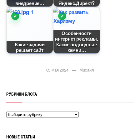
недрение
Яндекс.Директ?
Особенности
интернет рекламы.
Какие задачи
Какие подводные
решает сайт
камни
03 мая 2024 — Михаил
РУБРИКИ БЛОГА
НОВЫЕ СТАТЬИ