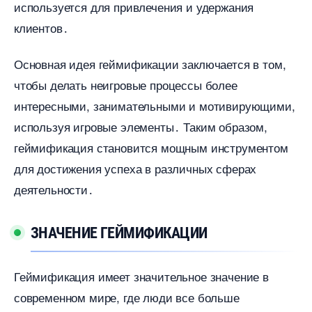
используется для привлечения и удержания
клиентов․
Основная идея геймификации заключается в том,
чтобы делать неигровые процессы более
интересными, занимательными и мотивирующими,
используя игровые элементы․ Таким образом,
еймификация становится мощным инструментом
для достижения успеха в различных сферах
деятельности․
ЗНАЧЕНИЕ ГЕЙМИФИКАЦИИ
Геймификация имеет значительное значение
современном мире, где люди все больше