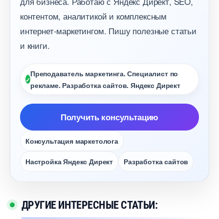
для бизнеса. Работаю с Яндекс Директ, SEO,
контентом, аналитикой и комплексным
интернет-маркетингом. Пишу полезные статьи
и книги.
Преподаватель маркетинга. Специалист по
рекламе. Разработка сайтов. Яндекс Директ
Получить консультацию
Консультация маркетолога
Настройка Яндекс Директ
Разработка сайто
ДРУГИЕ ИНТЕРЕСНЫЕ СТАТЬИ: