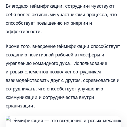
Благодаря геймификации, сотрудники чувствуют
себя более активными участниками процесса, что
способствует повышению их энергии и
эффективности․
Кроме того, внедрение геймификации способствует
созданию позитивной рабочей атмосферы и
укреплению командного духа․ Использование
игровых элементов позволяет сотрудникам
заимодействовать друг с другом, соревноваться и
сотрудничать, что способствует улучшению
коммуникации и сотрудничества внутри
организации․