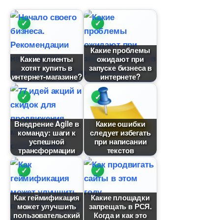
Какие проблемы
Какие клиенты
ожидают при
хотят купить
запуске бизнеса
интернет-магазине?
интернете?
недрение Agile
Какие ошибки
команду: шаги к
следует избегать
успешной
при написании
трансформации
тексто
Как геймификация
Какие площадки
может улучшить
запрещать в РСЯ.
пользовательский
Когда и как это