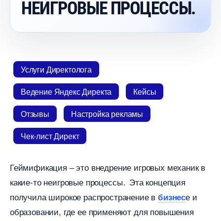
НЕИГРОВЫЕ ПРОЦЕССЫ.
Услуги Директолога
едение Яндекс Директа
Кейсы
Отзывы
Настройка рекламы
Чек-лист Директ
Геймификация ‒ это внедрение игровых механик
какие-то неигровые процессы․ Эта концепция
получила широкое распространение
е и
изнес
образовании, где ее применяют для повышения