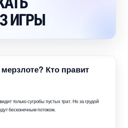
КАТЬ
З ИГРЫ
 мерзлоте? Кто правит
идит только сугробы пустых трат. Но за грудой
идут бесконечным потоком.