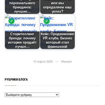
персонального
или мы
рендинга:
определяем наш
лучшие
успех?
Сторителлин
Кейс: Продвижение
ренда: почему
VR клуба. Бизнес
история продаёт
который стал
лучше
франшизой
10 марта 2025 — Михаил
РУБРИКИ БЛОГА