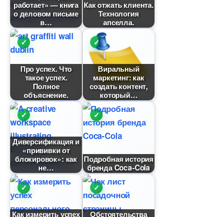
работает» — книга
Как отжать клиента.
о деловом письме
Технология
апселла.
Про успех. Что
иральный
такое успех.
маркетинг: как
Полное
создать контент,
объяснение.
который
Диверсификация и
«прививки от
локировок»: как
Подробная история
не
ренда Coca-Cola
Как измерить успех
Обстоятельства