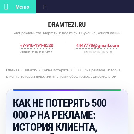
Меню
DRAMTEZI.RU
Блог рекламиста. Маркетинг под ключ. Обучение, консультации.
+7-918-191-6329
4447779@gmail.com
Звоните или в MAX
Пишите на почту.
Главная
/
Заметки
/
Как не потерять 500 000 ₽ на рекламе: история
клиента, который доверился не тем и обрел успех с директологом
КАК НЕ ПОТЕРЯТЬ 500
000 ₽ НА РЕКЛАМЕ:
ИСТОРИЯ КЛИЕНТА,