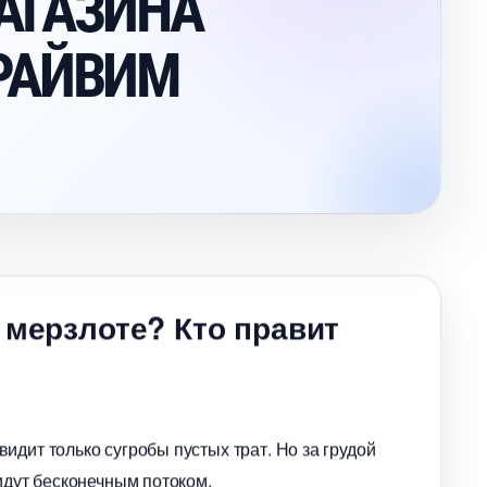
АГАЗИНА
РАЙВИМ
 мерзлоте? Кто правит
идит только сугробы пустых трат. Но за грудой
идут бесконечным потоком.