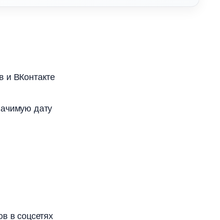
в и ВКонтакте
начимую дату
ов в соцсетях