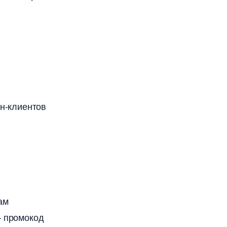
айн-клиенто
ам
— промокод