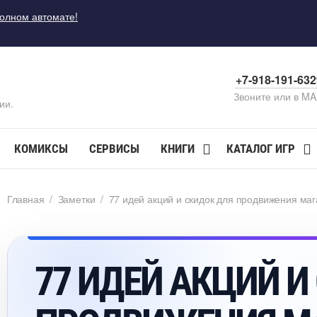
полном автомате!
+7-918-191-63
Звоните или в M
ии.
КОМИКСЫ
СЕРВИСЫ
КНИГИ
КАТАЛОГ ИГР
Главная
/
Заметки
/
77 идей акций и скидок для продвижения ма
77 ИДЕЙ АКЦИЙ И