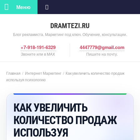
Меню
DRAMTEZI.RU
Блог рекламиста. Маркетинг под ключ. Обучение, консультации.
+7-918-191-6329
4447779@gmail.com
Звоните или в MAX
Пишите на почту.
Главная
/
Интернет Маркетин
/
Как увеличить количество продаж
используя психологию
КАК УВЕЛИЧИТЬ
КОЛИЧЕСТВО ПРОДАЖ
ИСПОЛЬЗУЯ