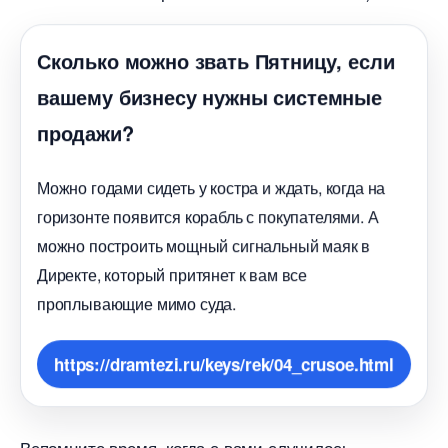
Сколько можно звать Пятницу, если
ашему бизнесу нужны системные
продажи?
Можно годами сидеть у костра и ждать, когда на
оризонте появится корабль с покупателями. А
можно построить мощный сигнальный маяк
Директе, который притянет к вам все
проплывающие мимо суда.
https://dramtezi.ru/keys/rek/04_crusoe.html
спомните время, когда с вами случилось