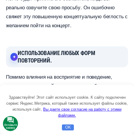
реально озвучите свою просьбу. Он ошибочно
свяжет эту повышенную концептуальную беглость с
желанием пойти на концерт.
ИСПОЛЬЗОВАНИЕ ЛЮБЫХ ФОРМ
ПОВТОРЕНИЙ.
Помимо влияния на восприятие и поведение,
повторяемые воздействия сами по себе улучшают
наше настроение в целом. В 2000 году Монахан,
Здравствуйте! Этот сайт использует cookie. К сайту подключен
Мерфи и Зайонц (Monahan, Murphy, Zajonc)
сервис Яндекс.Метрика, который также использует файлы cookie,
используя сайт,
ы даете свое согласие на работу с этими
подсознательно воздействовали на участнико
файлами.
эксперимента изображениями 25 китайских
Оставьте
OK
заявку
Главная
Бесплатная консультация
Настройка Директа
иероглифов, показывая каждый иероглиф только