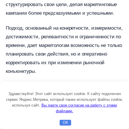
структурировать свои цели, делая маркетинговые
кампании более предсказуемыми и успешными.
Подход, основанный на конкретности, измеримости,
достижимости, релевантности и ограниченности по
ремени, дает маркетологам возможность не только
планировать свои действия, но и оперативно
корректировать их при изменении рыночной
конъюнктуры.
Три приведенных примера – увеличение продаж
через онлайн-рекламу, рост вовлеченности
Здравствуйте! Этот сайт использует cookie. К сайту подключен
сервис Яндекс.Метрика, который также использует файлы cookie,
аудитории в социальных сетях и расширение
используя сайт,
ы даете свое согласие на работу с этими
присутствия бренда в новом регионе –
файлами.
демонстрируют широкие возможности применения
OK
Главная
Бесплатная консультация
Настройка Директа
SMART-техники в различных аспектах маркетинга.