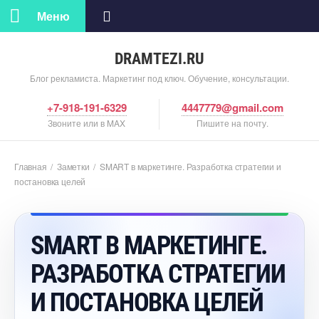
Меню
DRAMTEZI.RU
Блог рекламиста. Маркетинг под ключ. Обучение, консультации.
+7-918-191-6329
4447779@gmail.com
Звоните или в MAX
Пишите на почту.
Главная
/
Заметки
/
SMART в маркетинге. Разработка стратегии и
постановка целей
SMART В МАРКЕТИНГЕ.
РАЗРАБОТКА СТРАТЕГИИ
И ПОСТАНОВКА ЦЕЛЕЙ