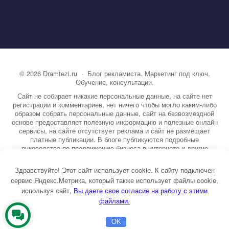
©
2026
Dramtezi.ru
·
Блог рекламиста. Маркетинг под ключ.
Обучение, консультации.
Сайт не собирает никакие персональные данные, на сайте нет
регистрации и комментариев, нет ничего чтобы могло каким-либо
образом собрать персональные данные, сайт на безвозмездной
основе предоставляет полезную информацию и полезные онлайн
сервисы, на сайте отсутствует реклама и сайт не размещает
платные публикации. В блоге публикуются подробные
руководства по продвижению бизнеса в интернете и другие
полезные статьи. Вы можете узнать бесплатно экспертную
информацию о маркетинге, рекламе, копирайтинге и другие темы.
Здравствуйте! Этот сайт использует cookie. К сайту подключен
На сайте опубликовано более 3000 статей.
сервис Яндекс.Метрика, который также использует файлы cookie,
используя сайт,
ы даете свое согласие на работу с этими
Тема от GoodwinPress.ru
файлами.
Оставьте
OK
заявку
Главная
Бесплатная консультация
Настройка Директа