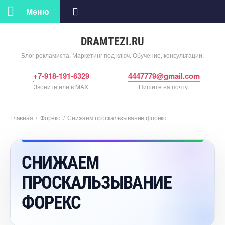
Меню
DRAMTEZI.RU
Блог рекламиста. Маркетинг под ключ. Обучение, консультации.
+7-918-191-6329
4447779@gmail.com
Звоните или в MAX
Пишите на почту.
Главная
/
Форекс
/
Снижаем проскальзывание форекс
СНИЖАЕМ
ПРОСКАЛЬЗЫВАНИЕ
ФОРЕКС