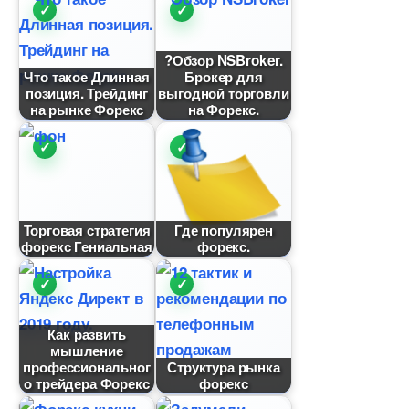
?Обзор NSBroker.
Что такое Длинная
Брокер для
позиция. Трейдин
ыгодной торговли
на рынке Форекс
на Форекс.
Торговая стратегия
Где популярен
форекс Гениальная
форекс.
Как развить
мышление
профессионально
Структура рынка
о трейдера Форекс
форекс