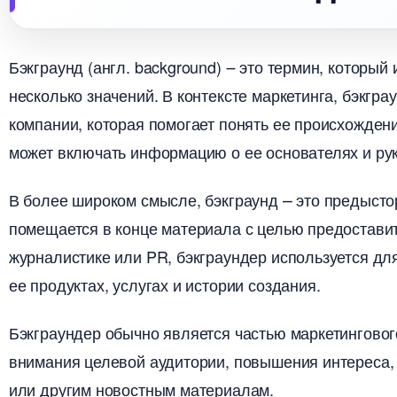
Бэкграунд (англ. background) ౼ это термин, который
несколько значений.​ В контексте маркетинга, бэкг
компании, которая помогает понять ее происхождени
может включать информацию о ее основателях и рук
олее широком смысле, бэкграунд ⎼ это предыстор
помещается в конце материала с целью предостави
журналистике или PR, бэкграундер используется дл
ее продуктах, услугах и истории создания.​
Бэкграундер обычно является частью маркетинговог
нимания целевой аудитории, повышения интереса, а
или другим новостным материалам.