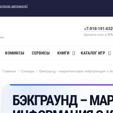
полном автомате!
+7-918-191-63
Звоните или в M
ии.
КОМИКСЫ
СЕРВИСЫ
КНИГИ
КАТАЛОГ ИГР
Главная
/
Словарь
/
Бэкграунд – маркетинговая информация о к
БЭКГРАУНД – МА