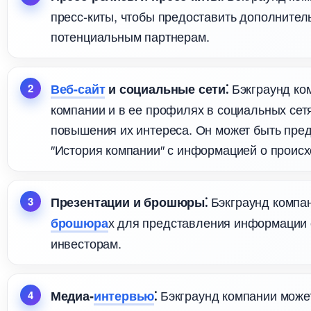
пресс-киты, чтобы предоставить дополните
потенциальным партнерам.​
Бэкграунд ком
еб-сайт
и социальные сети⁚
компании и в ее профилях в социальных сет
повышения их интереса.​ Он может быть пред
″История компании″ с информацией о происхо
Бэкграунд компан
Презентации и брошюры⁚
х для представления информации 
рошюра
инвесторам.​
Бэкграунд компании може
Медиа-
интервью
⁚