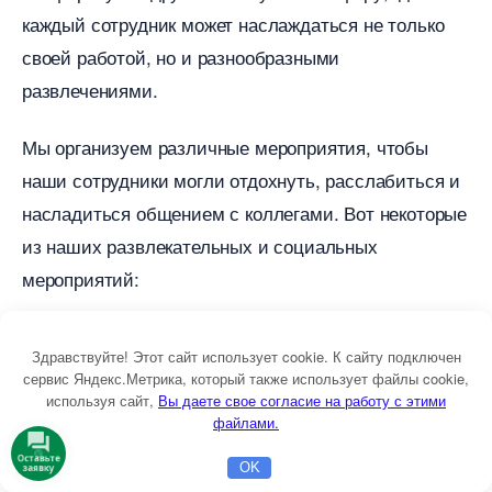
каждый сотрудник может наслаждаться не только
своей работой, но и разнообразными
развлечениями.
Мы организуем различные мероприятия, чтобы
наши сотрудники могли отдохнуть, расслабиться и
насладиться общением с коллегами. Вот некоторые
из наших развлекательных и социальных
мероприятий:
Корпоративные вечеринки и
Здравствуйте! Этот сайт использует cookie. К сайту подключен
сервис Яндекс.Метрика, который также использует файлы cookie,
тематические мероприятия;
используя сайт,
ы даете свое согласие на работу с этими
файлами.
Спортивные соревнования и командные
Оставьте
OK
заявку
Главная
Бесплатная консультация
Настройка Директа
игры;