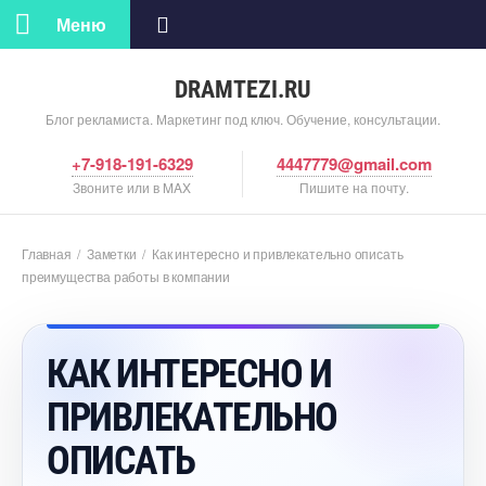
Меню
DRAMTEZI.RU
Блог рекламиста. Маркетинг под ключ. Обучение, консультации.
+7-918-191-6329
4447779@gmail.com
Звоните или в MAX
Пишите на почту.
Главная
/
Заметки
/
Как интересно и привлекательно описать
преимущества работы в компании
КАК ИНТЕРЕСНО И
ПРИВЛЕКАТЕЛЬНО
ОПИСАТЬ