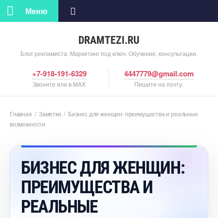
Меню
DRAMTEZI.RU
Блог рекламиста. Маркетинг под ключ. Обучение, консультации.
+7-918-191-6329
4447779@gmail.com
Звоните или в MAX
Пишите на почту.
Главная
/
Заметки
/
Бизнес для женщин: преимущества и реальные
озможности
БИЗНЕС ДЛЯ ЖЕНЩИН:
ПРЕИМУЩЕСТВА И
РЕАЛЬНЫЕ