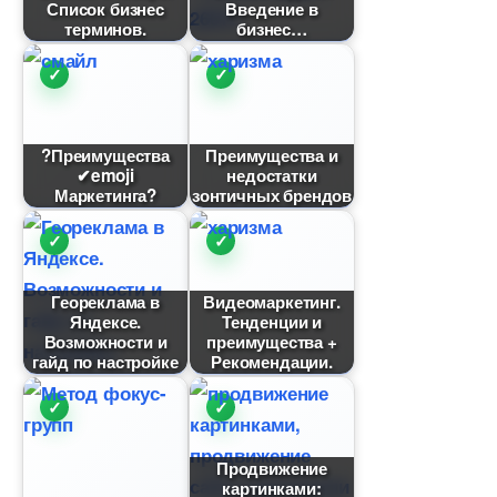
Список бизнес
едение
терминов.
изнес
?Преимущества
Преимущества и
✔emoji
недостатки
Маркетинга?
зонтичных брендо
Геореклама
идеомаркетинг.
Яндексе.
Тенденции и
озможности и
преимущества +
айд по настройке
Рекомендации.
Продвижение
картинками: