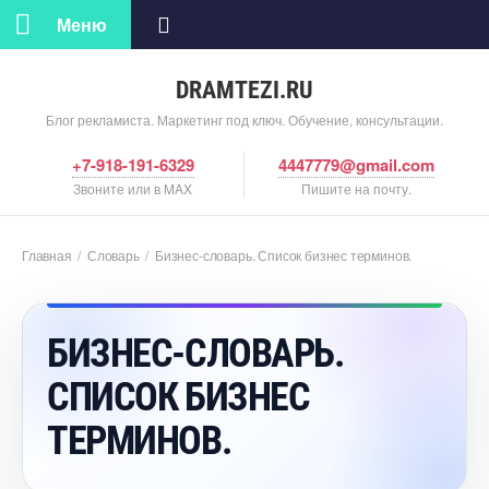
Меню
DRAMTEZI.RU
Блог рекламиста. Маркетинг под ключ. Обучение, консультации.
+7-918-191-6329
4447779@gmail.com
Звоните или в MAX
Пишите на почту.
Главная
/
Словарь
/
Бизнес-словарь. Список бизнес терминов.
БИЗНЕС-СЛОВАРЬ.
СПИСОК БИЗНЕС
ТЕРМИНОВ.