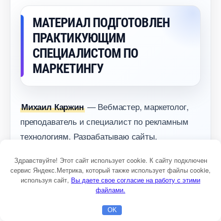
МАТЕРИАЛ ПОДГОТОВЛЕН
ПРАКТИКУЮЩИМ
СПЕЦИАЛИСТОМ ПО
МАРКЕТИНГУ
— Вебмастер, маркетолог,
Михаил Каржин
преподаватель и специалист по рекламным
технологиям. Разрабатываю сайты,
рекламные кампании и стратегии продвижения
Здравствуйте! Этот сайт использует cookie. К сайту подключен
для бизнеса. Работаю с Яндекс Директ, SEO,
сервис Яндекс.Метрика, который также использует файлы cookie,
контентом, аналитикой и комплексным
используя сайт,
ы даете свое согласие на работу с этими
файлами.
интернет-маркетингом. Пишу полезные статьи
и книги.
OK
Главная
Бесплатная консультация
Настройка Директа