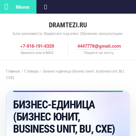
Меню
DRAMTEZI.RU
Блог рекламиста. Маркетинг под ключ. Обучение, консультации.
+7-918-191-6329
4447779@gmail.com
Звоните или в MAX
Пишите на почту.
Главная
/
Словарь
/
Бизнес-единица (бизнес юнит, business unit, BU,
СХЕ)
БИЗНЕС-ЕДИНИЦА
(БИЗНЕС ЮНИТ,
BUSINESS UNIT, BU, СХЕ)