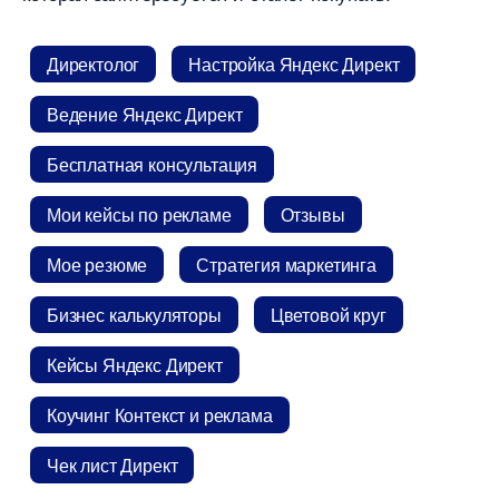
Директоло
Настройка Яндекс Директ
едение Яндекс Директ
Бесплатная консультация
Мои кейсы по рекламе
Отзывы
Мое резюме
Стратегия маркетинга
Бизнес калькуляторы
Цветовой кру
Кейсы Яндекс Директ
Коучинг Контекст и реклама
Чек лист Директ