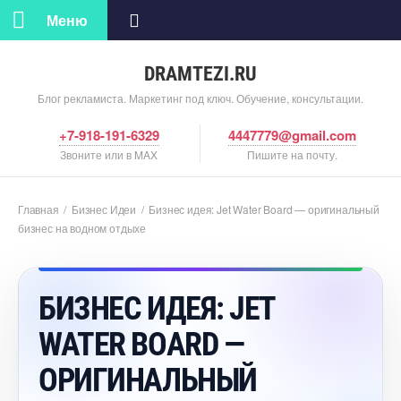
Меню
DRAMTEZI.RU
Блог рекламиста. Маркетинг под ключ. Обучение, консультации.
+7-918-191-6329
4447779@gmail.com
Звоните или в MAX
Пишите на почту.
Главная
/
Бизнес Идеи
/
Бизнес идея: Jet Water Board — оригинальный
изнес на водном отдыхе
БИЗНЕС ИДЕЯ: JET
WATER BOARD —
ОРИГИНАЛЬНЫЙ