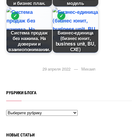
и бизнес план.
модель
Система продаж
Бизнес-единица
ез нажима. На
(бизнес юнит,
доверии и
business unit, BU,
заимопонимании.
СХЕ)
29 апреля 2022 — Михаил
РУБРИКИ БЛОГА
НОВЫЕ СТАТЬИ