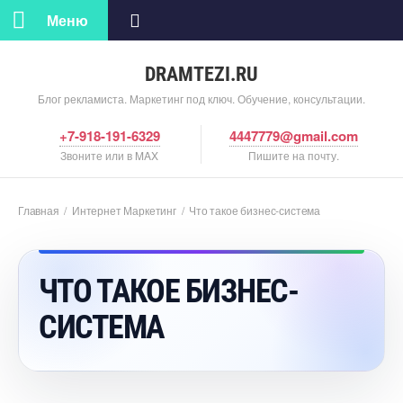
Меню
DRAMTEZI.RU
Блог рекламиста. Маркетинг под ключ. Обучение, консультации.
+7-918-191-6329
4447779@gmail.com
Звоните или в MAX
Пишите на почту.
Главная
/
Интернет Маркетин
/
Что такое бизнес-система
ЧТО ТАКОЕ БИЗНЕС-
СИСТЕМА