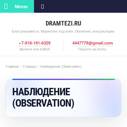
Меню
DRAMTEZI.RU
Блог рекламиста. Маркетинг под ключ. Обучение, консультации.
+7-918-191-6329
4447779@gmail.com
Звоните или в MAX
Пишите на почту.
Главная
/
Словарь
/
Наблюдение (Observation)
НАБЛЮДЕНИЕ
(OBSERVATION)