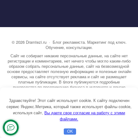
©
2026
Dramtezi.ru
·
Блог рекламиста. Маркетинг под ключ.
Обучение, консультации.
Сайт не собирает никакие персональные данные, на сайте нет
регистрации и комментариев, нет ничего чтобы могло каким-либо
образом собрать персональные данные, сайт на безвозмездной
основе предоставляет полезную информацию и полезные онлайн
сервисы, на сайте отсутствует реклама и сайт не размещает
платные публикации. В блоге публикуются подробные
руководства по продвижению бизнеса в интернете и другие
полезные статьи. Вы можете узнать бесплатно экспертную
информацию о маркетинге, рекламе, копирайтинге и другие темы.
Здравствуйте! Этот сайт использует cookie. К сайту подключен
На сайте опубликовано более 3000 статей.
сервис Яндекс.Метрика, который также использует файлы cookie,
используя сайт,
ы даете свое согласие на работу с этими
Тема от GoodwinPress.ru
файлами.
Оставьте
OK
заявку
Главная
Бесплатная консультация
Настройка Директа