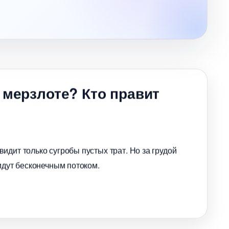
 мерзлоте? Кто правит
идит только сугробы пустых трат. Но за грудой
идут бесконечным потоком.