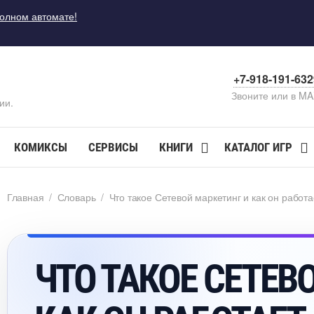
полном автомате!
+7-918-191-63
Звоните или в M
ии.
КОМИКСЫ
СЕРВИСЫ
КНИГИ
КАТАЛОГ ИГР
Главная
/
Словарь
/
Что такое Сетевой маркетинг и как он работа
ЧТО ТАКОЕ СЕТЕВ