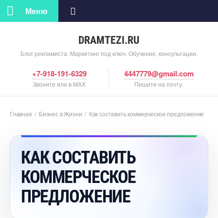
Меню
DRAMTEZI.RU
Блог рекламиста. Маркетинг под ключ. Обучение, консультации.
+7-918-191-6329
4447779@gmail.com
Звоните или в MAX
Пишите на почту.
Главная
/
Бизнес в Жизни
/
Как составить коммерческое предложение
КАК СОСТАВИТЬ
КОММЕРЧЕСКОЕ
ПРЕДЛОЖЕНИЕ