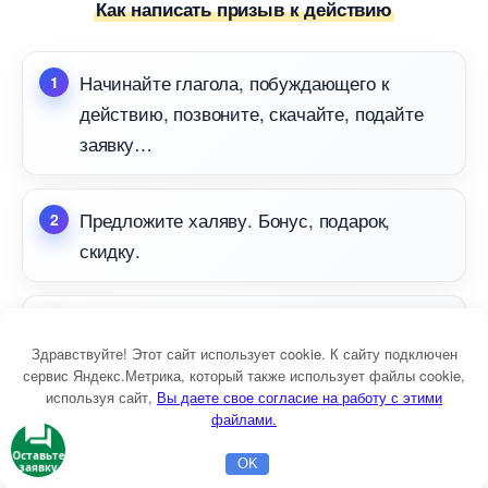
Как написать призыв к действию
Начинайте глагола, побуждающего к
действию, позвоните, скачайте, подайте
заявку
Предложите халяву. Бонус, подарок,
скидку.
Используйте ограничение по времени,
зажимайте временными рамками действие
Здравствуйте! Этот сайт использует cookie. К сайту подключен
сервис Яндекс.Метрика, который также использует файлы cookie,
скидки или акции.
используя сайт,
ы даете свое согласие на работу с этими
файлами.
Оставьте
Предупредите о грядущем повышении
OK
заявку
Главная
Бесплатная консультация
Настройка Директа