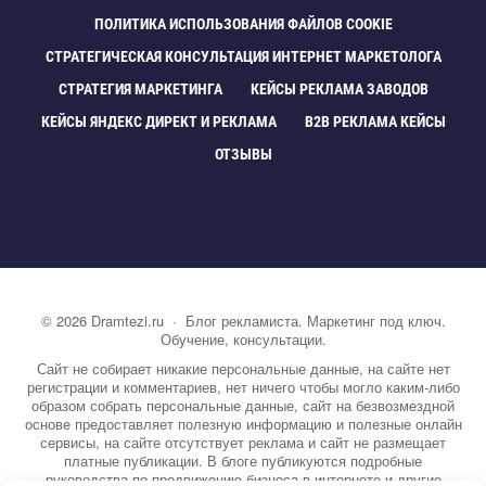
ПОЛИТИКА ИСПОЛЬЗОВАНИЯ ФАЙЛОВ COOKIE
СТРАТЕГИЧЕСКАЯ КОНСУЛЬТАЦИЯ ИНТЕРНЕТ МАРКЕТОЛОГА
СТРАТЕГИЯ МАРКЕТИНГА
КЕЙСЫ РЕКЛАМА ЗАВОДО
КЕЙСЫ ЯНДЕКС ДИРЕКТ И РЕКЛАМА
B2B РЕКЛАМА КЕЙСЫ
ОТЗЫВЫ
©
2026
Dramtezi.ru
·
Блог рекламиста. Маркетинг под ключ.
Обучение, консультации.
Сайт не собирает никакие персональные данные, на сайте нет
регистрации и комментариев, нет ничего чтобы могло каким-либо
образом собрать персональные данные, сайт на безвозмездной
основе предоставляет полезную информацию и полезные онлайн
сервисы, на сайте отсутствует реклама и сайт не размещает
платные публикации. В блоге публикуются подробные
руководства по продвижению бизнеса в интернете и другие