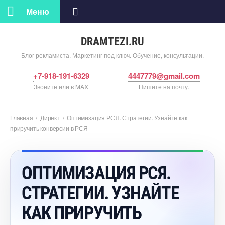
Меню
DRAMTEZI.RU
Блог рекламиста. Маркетинг под ключ. Обучение, консультации.
+7-918-191-6329
4447779@gmail.com
Звоните или в MAX
Пишите на почту.
Главная
/
Директ
/
Оптимизация РСЯ. Стратегии. Узнайте как
приручить конверсии в РСЯ
ОПТИМИЗАЦИЯ РСЯ.
СТРАТЕГИИ. УЗНАЙТЕ
КАК ПРИРУЧИТЬ