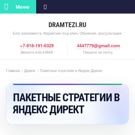
Меню
DRAMTEZI.RU
Блог рекламиста. Маркетинг под ключ. Обучение, консультации.
+7-918-191-6329
4447779@gmail.com
Звоните или в MAX
Пишите на почту.
Главная
/
Директ
/
Пакетные стратегии в Яндекс Директ
ПАКЕТНЫЕ СТРАТЕГИИ
ЯНДЕКС ДИРЕКТ