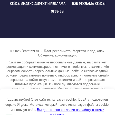
КЕЙСЫ ЯНДЕКС ДИРЕКТ И РЕКЛАМА
B2B РЕКЛАМА КЕЙСЫ
ОТЗЫВЫ
©
2026
Dramtezi.ru
·
Блог рекламиста. Маркетинг под ключ.
Обучение, консультации.
Сайт не собирает никакие персональные данные, на сайте нет
регистрации и комментариев, нет ничего чтобы могло каким-либо
образом собрать персональные данные, сайт на безвозмездной
основе предоставляет полезную информацию и полезные онлайн
сервисы, на сайте отсутствует реклама и сайт не размещает
платные публикации. В блоге публикуются подробные
руководства по продвижению бизнеса в интернете и другие
полезные статьи. Вы можете узнать бесплатно экспертную
информацию о маркетинге, рекламе, копирайтинге и другие темы.
Здравствуйте! Этот сайт использует cookie. К сайту подключен
На сайте опубликовано более 3000 статей.
сервис Яндекс.Метрика, который также использует файлы cookie,
используя сайт,
ы даете свое согласие на работу с этими
Тема от GoodwinPress.ru
файлами.