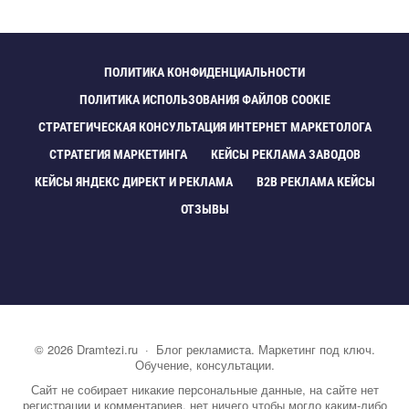
ПОЛИТИКА КОНФИДЕНЦИАЛЬНОСТИ
ПОЛИТИКА ИСПОЛЬЗОВАНИЯ ФАЙЛОВ COOKIE
СТРАТЕГИЧЕСКАЯ КОНСУЛЬТАЦИЯ ИНТЕРНЕТ МАРКЕТОЛОГА
СТРАТЕГИЯ МАРКЕТИНГА
КЕЙСЫ РЕКЛАМА ЗАВОДО
КЕЙСЫ ЯНДЕКС ДИРЕКТ И РЕКЛАМА
B2B РЕКЛАМА КЕЙСЫ
ОТЗЫВЫ
©
2026
Dramtezi.ru
·
Блог рекламиста. Маркетинг под ключ.
Обучение, консультации.
Сайт не собирает никакие персональные данные, на сайте нет
регистрации и комментариев, нет ничего чтобы могло каким-либо