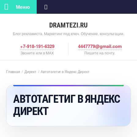
Меню
DRAMTEZI.RU
Блог рекламиста. Маркетинг под ключ. Обучение, консультации.
+7-918-191-6329
4447779@gmail.com
Звоните или в MAX
Пишите на почту.
Главная
/
Директ
/
Автотагетиг в Яндекс Директ
АВТОТАГЕТИГ В ЯНДЕКС
ДИРЕКТ