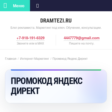
Меню
DRAMTEZI.RU
Блог рекламиста. Маркетинг под ключ. Обучение, консультации.
+7-918-191-6329
4447779@gmail.com
Звоните или в MAX
Пишите на почту.
Главная
/
Интернет Маркетин
/
Промокод Яндекс Директ
ПРОМОКОД ЯНДЕКС
ДИРЕКТ