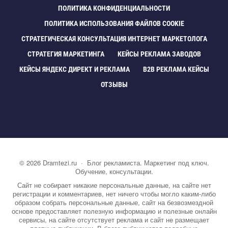
ПОЛИТИКА КОНФИДЕНЦИАЛЬНОСТИ
ПОЛИТИКА ИСПОЛЬЗОВАНИЯ ФАЙЛОВ COOKIE
СТРАТЕГИЧЕСКАЯ КОНСУЛЬТАЦИЯ ИНТЕРНЕТ МАРКЕТОЛОГА
СТРАТЕГИЯ МАРКЕТИНГА
КЕЙСЫ РЕКЛАМА ЗАВОДО
КЕЙСЫ ЯНДЕКС ДИРЕКТ И РЕКЛАМА
B2B РЕКЛАМА КЕЙСЫ
ОТЗЫВЫ
©
2026
Dramtezi.ru
·
Блог рекламиста. Маркетинг под ключ.
Обучение, консультации.
Сайт не собирает никакие персональные данные, на сайте нет
регистрации и комментариев, нет ничего чтобы могло каким-либо
образом собрать персональные данные, сайт на безвозмездной
основе предоставляет полезную информацию и полезные онлайн
сервисы, на сайте отсутствует реклама и сайт не размещает