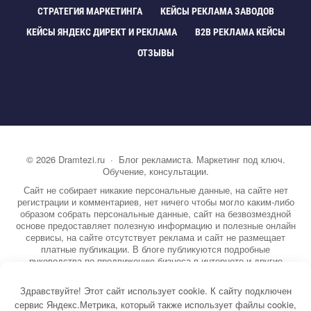
СТРАТЕГИЯ МАРКЕТИНГА
КЕЙСЫ РЕКЛАМА ЗАВОДО
КЕЙСЫ ЯНДЕКС ДИРЕКТ И РЕКЛАМА
B2B РЕКЛАМА КЕЙСЫ
ОТЗЫВЫ
©
2026
Dramtezi.ru
·
Блог рекламиста. Маркетинг под ключ.
Обучение, консультации.
Сайт не собирает никакие персональные данные, на сайте нет
регистрации и комментариев, нет ничего чтобы могло каким-либо
образом собрать персональные данные, сайт на безвозмездной
основе предоставляет полезную информацию и полезные онлайн
сервисы, на сайте отсутствует реклама и сайт не размещает
платные публикации. В блоге публикуются подробные
руководства по продвижению бизнеса в интернете и другие
полезные статьи. Вы можете узнать бесплатно экспертную
информацию о маркетинге, рекламе, копирайтинге и другие темы.
Здравствуйте! Этот сайт использует cookie. К сайту подключен
На сайте опубликовано более 3000 статей.
сервис Яндекс.Метрика, который также использует файлы cookie,