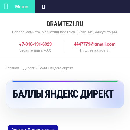
Меню
DRAMTEZI.RU
Блог рекламиста. Маркетинг под ключ. Обучение, консультации.
+7-918-191-6329
4447779@gmail.com
Звоните или в MAX
Пишите на почту.
Главная
/
Директ
/
Баллы яндекс директ
БАЛЛЫ ЯНДЕКС ДИРЕКТ
Услуги Директолога