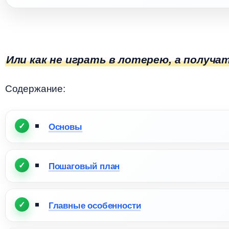
Или как не играть в лотерею, а получа
Содержание:
Основы
Пошаговый план
Главные особенности